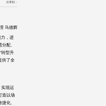
分享到：
理 马德辉
能力，进
需分配、
”转型升
提供了全
，实现运
打造以场
敏捷化、