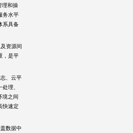
管理和操
服务水平
体系具备
息及资源间
重，是平
日志、云平
一处理、
环境之间
高快速定
覆盖数据中