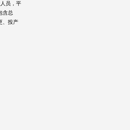
发人员，平
包含总
更、投产