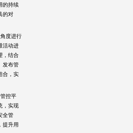
用的持续
具的对
的角度进行
维活动进
理，结合
、发布管
结合，实
号管控平
统，实现
安全管
，提升用